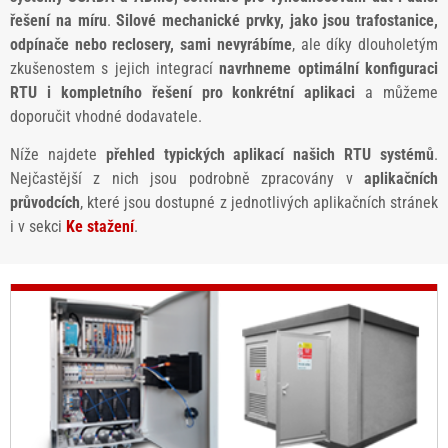
řešení na míru
.
Silové mechanické prvky, jako jsou trafostanice,
odpínače nebo reclosery, sami nevyrábíme
, ale díky dlouholetým
zkušenostem s jejich integrací
navrhneme optimální konfiguraci
RTU i kompletního řešení pro konkrétní aplikaci
a můžeme
doporučit vhodné dodavatele.
Níže najdete
přehled typických aplikací našich RTU systémů
.
Nejčastější z nich jsou podrobně zpracovány v
aplikačních
průvodcích
, které jsou dostupné z jednotlivých aplikačních stránek
i v sekci
Ke stažení
.