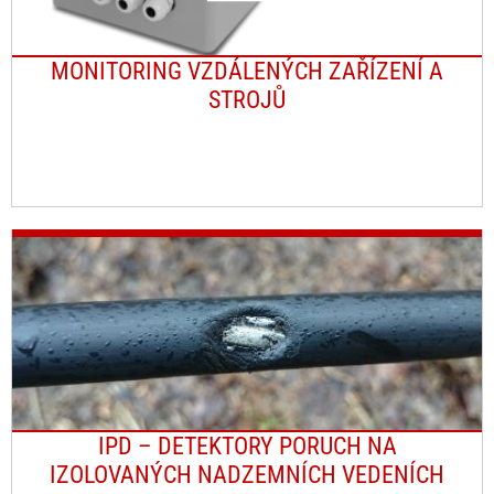
MONITORING VZDÁLENÝCH ZAŘÍZENÍ A
STROJŮ
IPD – DETEKTORY PORUCH NA
IZOLOVANÝCH NADZEMNÍCH VEDENÍCH