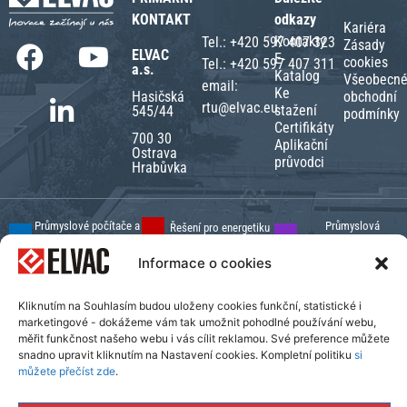
KONTAKT
odkazy
Kariéra
Kontakty
Tel.:
+420 597 407 323
Zásady
ELVAC
E-
cookies
Tel.:
+420 597 407 311
a.s.
Katalog
Všeobecn
email:
Ke
obchodní
Hasičská
rtu@elvac.eu
stažení
545/44
podmínky
Certifikáty
700 30
Aplikační
Ostrava
průvodci
Hrabůvka
Průmyslové počítače a
Průmyslová
Řešení pro energetiku
periferie
automatizace
Výroba rozvaděčů
Informace o cookies
Průmyslové sítě a
Výroba strojů a
Ekologická řešení
komponenty Moxa
robotika
Velkoobchod s
Vývoj software
Kliknutím na Souhlasím budou uloženy cookies funkční, statistické i
elektromateriálem
marketingové - dokážeme vám tak umožnit pohodlné používání webu,
měřit funkčnost našeho webu i vás cílit reklamou. Své preference můžete
© 2026. All rights reserved.
snadno upravit kliknutím na Nastavení cookies. Kompletní politiku
si
Design:
ELVAC SOLUTIONS
můžete přečíst zde
.