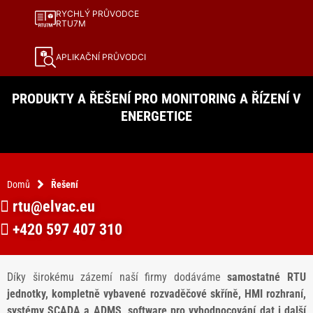
RYCHLÝ PRŮVODCE
RTU7M
APLIKAČNÍ PRŮVODCI
PRODUKTY A ŘEŠENÍ PRO MONITORING A ŘÍZENÍ V
ENERGETICE
Domů
Řešení
rtu@elvac.eu
+420 597 407 310
Díky širokému zázemí naší firmy dodáváme
samostatné RTU
jednotky, kompletně vybavené rozvaděčové skříně, HMI rozhraní,
systémy SCADA a ADMS, software pro vyhodnocování dat i další