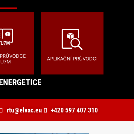
 PRŮVODCE
APLIKAČNÍ PRŮVODCI
TU7M
 ENERGETICE
rtu@elvac.eu
+420 597 407 310