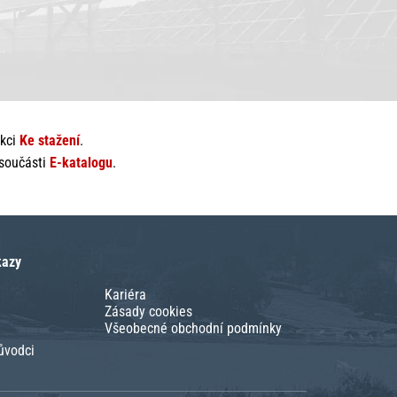
ekci
Ke stažení
.
 součásti
E-katalogu
.
kazy
Kariéra
Zásady cookies
Všeobecné obchodní podmínky
ůvodci