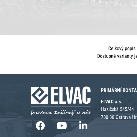
Celkový popis 
Dostupné varianty j
PRIMÁRNÍ KONT
ELVAC a.s.
Hasičská 545/44
700 30 Ostrava H