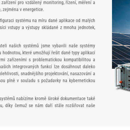
 zařízení pro vzdálený monitoring, řízení, měření a
, zejména v energetice.
nfiguraci systému na míru dané aplikace od malých
síci vstupy a výstupy skládané z mnoha jednotek,
teli našich systémů jsme vybavili naše systémy
hodnotou, které umožňují řešit dané typy aplikací
mi zařízeními s problematickou kompatibilitou a
ašich integrovaných funkcí lze dosáhnout daleko
olehlivosti, snadnějšího projektování, nasazování a
sou plně v souladu s požadavky na kybernetickou
h systémů nabízíme kromě široké dokumentace také
ru, díky čemuž se nám daří stále rozšiřovat naše