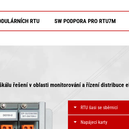
DULÁRNÍCH RTU
SW PODPORA PRO RTU7M
kálu řešení v oblasti monitorování a řízení distribuce e
RTU šasi se sběrnicí
Napájecí karty