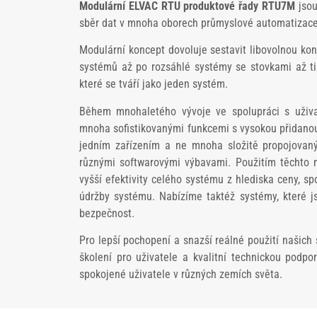
Modulární ELVAC RTU
produktové řady RTU7M
jsou
sběr dat v mnoha oborech průmyslové automatizace
Modulární koncept dovoluje sestavit libovolnou ko
systémů až po rozsáhlé systémy se stovkami až ti
které se tváří jako jeden systém.
Během mnohaletého vývoje ve spolupráci s uživa
mnoha sofistikovanými funkcemi s vysokou přidanou 
jedním zařízením a ne mnoha složitě propojovaný
různými softwarovými výbavami. Použitím těchto n
vyšší efektivity celého systému z hlediska ceny, sp
údržby systému. Nabízíme taktéž systémy, které j
bezpečnost.
Pro lepší pochopení a snazší reálné použití našic
školení pro uživatele a kvalitní technickou podpo
spokojené uživatele v různých zemích světa.