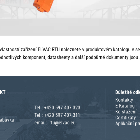
vlastností zařízení ELVAC RTU naleznete v produktovém katalogu v s
ednotlivých komponent, datasheety a další podpůrné dokumenty jsou
AKT
Důležité od
Kontakty
E-Katalog
Tel.:
+420 597 407 323
Ke stažení
Tel.:
+420 597 407 311
Certifikáty
rabůvka
email:
rtu@elvac.eu
Aplikační pr