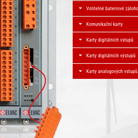
Volitelné bateriové záloh
Komunikační karty
Karty digitálních vstupů
Karty digitálních výstupů
Karty analogových vstupů