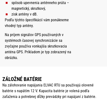
spôsob upevnenia anténneho prúta –
magnetický, skrutkový,
zisk antény v dB.
Podľa týchto špecifikácií vám ponúkneme
vhodný typ antény.
Na príjem signálov GPS používaných v
systémoch časovej synchronizácie sa
zvyčajne používa vonkajšia skrutkovacia
anténa GPS. Príkladom je typ zobrazený na
obrázku.
ZÁLOŽNÉ BATÉRIE
Na zálohovanie napájania ELVAC RTU sa používajú olovené
batérie s napätím 12 V. Kapacita batérie je volená podľa
zaťaženia a potrebnej dĺžky prevádzky pri napájaní z batérie.