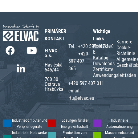
PRIMÄRER
Wichtige
KONTAKT
Links
Karriere
Kontakte
Tel.:
+420 597 407 310
Cookie-
ELVAC
E-
Richtlinie
+420
a.s.
Katalog
Allgemein
597 407
Downloads
Hasičská
Geschäfts
365
Zertifikate
545/44
Anwendungsleitfäden
700 30
+420 597 407 311
Ostrava
Hrabůvka
email:
rtu@elvac.eu
Industriecomputer und
Lösungen für die
Industrielle
Peripheriegeräte
Energiewirtschaft
Automatisierung
Industrielle Netzwerke
Produktion von
Maschinenbau und